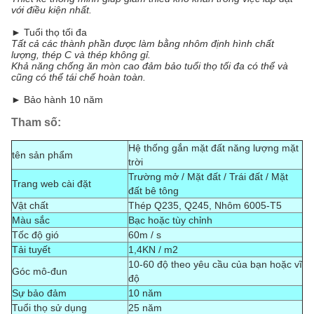
với điều kiện nhất.
► Tuổi thọ tối đa
Tất cả các thành phần được làm bằng nhôm định hình chất
lượng, thép C và thép không gỉ.
Khả năng chống ăn mòn cao đảm bảo tuổi thọ tối đa có thể và
cũng có thể tái chế hoàn toàn.
► Bảo hành 10 năm
Tham số:
Hệ thống gắn mặt đất năng lượng mặt
tên sản phẩm
trời
Trường mở / Mặt đất / Trái đất / Mặt
Trang web cài đặt
đất bê tông
Vật chất
Thép Q235
, Q245
, Nhôm
6005-T5
Màu sắc
Bạc hoặc tùy chỉnh
Tốc độ gió
60m / s
Tải tuyết
1,4KN / m2
10-60 độ theo yêu cầu của bạn hoặc vĩ
Góc mô-đun
độ
Sự bảo đảm
10 năm
Tuổi thọ sử dụng
25 năm