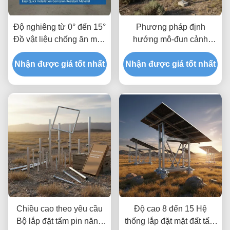
Độ nghiêng từ 0° đến 15°
Phương pháp định
Đồ vật liệu chống ăn mòn
hướng mô-đun cảnh
dễ cài đặt nhanh
quan hoặc chân dung Hệ
Nhận được giá tốt nhất
thống lắp đặt mặt đất tấm
Nhận được giá tốt nhất
pin mặt trời với khoảng
cách mặt đất lên đến 1,2
m và khoảng cách chiều
cao 8 đến 15 feet
Chiều cao theo yêu cầu
Độ cao 8 đến 15 Hệ
Bộ lắp đặt tấm pin năng
thống lắp đặt mặt đất tấm