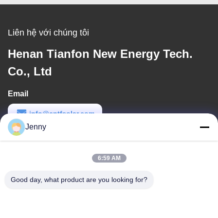
Liên hệ với chúng tôi
Henan Tianfon New Energy Tech.
Co., Ltd
Email
info@cntfsolar.com
Jenny
Thời gian làm việc
8:30-17:30
6:59 AM
Địa chỉ của tôi
Good day, what product are you looking for?
Địa chỉ
No.17, Xinyi Street, Economic Development Zone, Xinxiang,
Henan, PRC