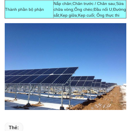
Nắp chân;Chân trước / Chân sau;Sửa
Thành phần bộ phận
chữa vòng;Ống chéo;Đầu nối U;Đường
sắt;Kẹp giữa;Kẹp cuối; Ống thực thi
Thẻ: