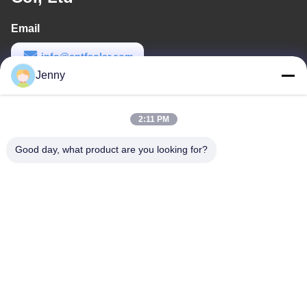
Email
info@cntfsolar.com
Jenny
Thời gian làm việc
8:30-17:30
2:11 PM
Địa chỉ của tôi
Good day, what product are you looking for?
Địa chỉ
No.17, Xinyi Street, Economic Development Zone, Xinxiang,
Henan, PRC
Điện thoại
86-27-81707483