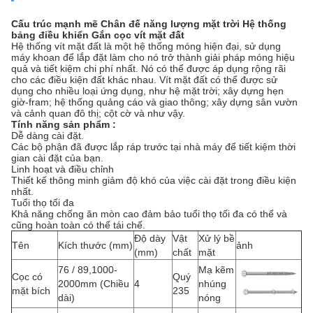
Cấu trúc mạnh mẽ Chân đế năng lượng mặt trời Hệ thống
bảng điều khiển Gắn cọc vít mặt đất
Hệ thống vít mặt đất là một hệ thống móng hiện đại, sử dụng
máy khoan để lắp đặt làm cho nó trở thành giải pháp móng hiệu
quả và tiết kiệm chi phí nhất. Nó có thể được áp dụng rộng rãi
cho các điều kiện đất khác nhau. Vít mặt đất có thể được sử
dụng cho nhiều loại ứng dụng, như hệ mặt trời; xây dựng hẹn
giờ-fram; hệ thống quảng cáo và giao thông; xây dựng sân vườn
và cảnh quan đô thị; cột cờ và như vậy.
Tính năng sản phẩm
:
Dễ dàng cài đặt.
Các bộ phận đã được lắp ráp trước tại nhà máy để tiết kiệm thời
gian cài đặt của bạn.
Linh hoạt và điều chỉnh
Thiết kế thông minh giảm độ khó của việc cài đặt trong điều kiện
nhất.
Tuổi thọ tối đa
Khả năng chống ăn mòn cao đảm bảo tuổi thọ tối đa có thể và
cũng hoàn toàn có thể tái chế.
Độ dày
Vật
Xử lý bề
Tên
Kích thước (mm)
ảnh
(mm)
chất
mặt
76 / 89,1000-
Mạ kẽm
Cọc có
Quý
2000mm (Chiều
4
nhúng
mặt bích
235
dài)
nóng