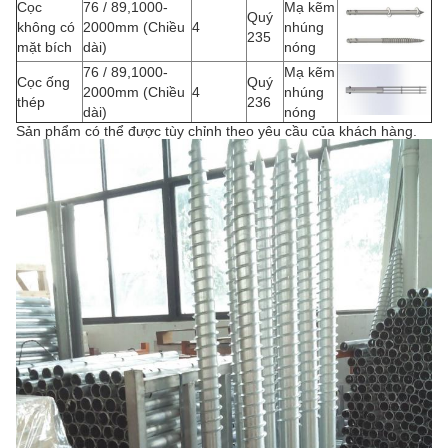
Cọc
76 / 89,1000-
Mạ kẽm
Quý
không có
2000mm (Chiều
4
nhúng
235
mặt bích
dài)
nóng
76 / 89,1000-
Mạ kẽm
Cọc ống
Quý
2000mm (Chiều
4
nhúng
thép
236
dài)
nóng
Sản phẩm có thể được tùy chỉnh theo yêu cầu của khách hàng.