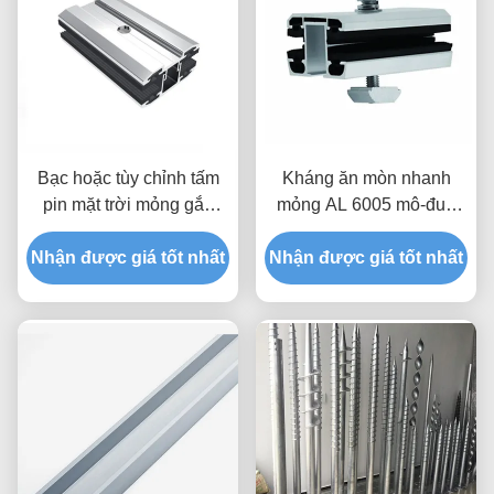
Bạc hoặc tùy chỉnh tấm
Kháng ăn mòn nhanh
pin mặt trời mỏng gắn
mỏng AL 6005 mô-đun
giữa / giữa / cuối kẹp cho
mặt trời giữa / cuối kẹp
hệ thống năng lượng mặt
Nhận được giá tốt nhất
Nhận được giá tốt nhất
trời