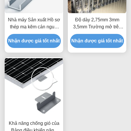
Nhà máy Sản xuất Hồ sơ
Độ dày 2,75mm 3mm
thép mạ kẽm cán nguội
3,5mm Trường mở trên
cho Bảng điều khiển PV
mặt đất Cọc vít cực neo
Nhận được giá tốt nhất
Gắn kết C Xà gồ kênh
Nhận được giá tốt nhất
Gió 60m / S Thành phần
thanh chống bằng thép
lắp đặt năng lượng mặt
Stent năng lượng mặt trời
trời
Khả năng chống gió của
Bảng điều khiển năng