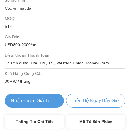
Số Mô Hình:
Cọc vít mặt đất
MOQ:
5 bộ
Giá Bán:
USD800-2000/set
Điều Khoản Thanh Toán:
Thư tín dụng, D/A, D/P, T/T, Western Union, MoneyGram
Khả Năng Cung Cấp:
30MW / tháng
Nhận Được Giá Tốt Nhất
Liên Hệ Ngay Bây Giờ
Thông Tin Chi Tiết
Mô Tả Sản Phẩm