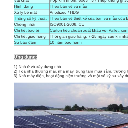
Vật chất
Hợp kim nhôm: 6063 T5 / Thép không gỉ 3
Hình dạng
Theo bản vẽ và mẫu
Xử lý bề mặt
Anodized / HDG
Thông số kỹ thuật
Theo bản vẽ thiết kế của bạn và mẫu của 
Chứng nhận
ISO9001-2008, CE
Chi tiết bao bì
Carton tiêu chuẩn xuất khẩu với Pallet, xe
Chi tiết giao hàng
Thời gian giao hàng: 7-25 ngày sau khi nh
Sự bảo đảm
10 năm bảo hành
Ứng dụng:
1) Nhà ở và xây dựng nhà
2) Tòa nhà thương mại, nhà máy, trung tâm mua sắm, trường h
3) Nhà máy điện, hoạt động hiện trường và một số kỹ sư xây d