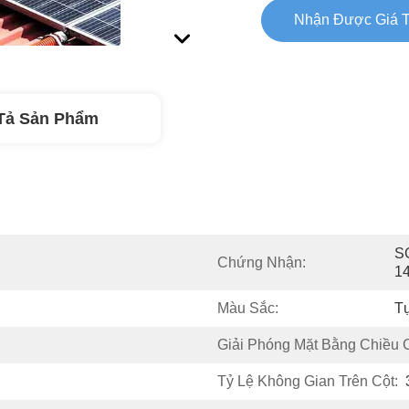
Nhận Được Giá T
Tả Sản Phẩm
SG
Chứng Nhận:
1
Màu Sắc:
T
Giải Phóng Mặt Bằng Chiều 
Tỷ Lệ Không Gian Trên Cột: