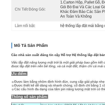
1.Carton Hộp, Pallet Gỗ, Đ
Gói Bó Đai Và Các Loại Gó
Chi Tiết Đóng Gói:
Khác Đảm Bảo Các Sản P
An Toàn Và Không 
Làm nổi bật:
hệ thống lắp đặt mái bằng 
Mô Tả Sản Phẩm
Các nhà sản xuất đáng tin cậy Hỗ trợ Hệ thống lắp đặt bả
Việc lắp đặt năng lượng mặt trời là một giải pháp bao gồm kết
được lắp đặt trên nền bê tông, và cả mặt đất, thậm chí cả mái 
Ưu điểm:
☼
Được làm bằng nhôm định hình đùn, cung cấp giải pháp nhẹ
☼
Được thiết kế dễ dàng và nhanh chóng, cố định chỉ bằng 1 cô
☼
Các cấu hình đa dạng của tấm pin năng lượng mặt trời có 
Thông số sản phẩm: