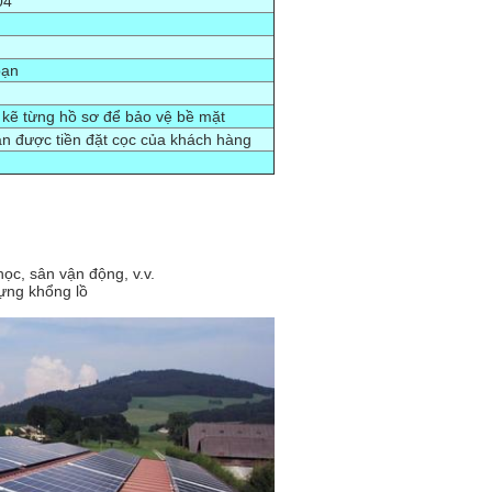
04
bạn
n kẽ từng hồ sơ để bảo vệ bề mặt
ận được tiền đặt cọc của khách hàng
ọc, sân vận động, v.v.
ựng khổng lồ