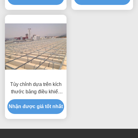
năng lượng mặt trời
Tùy chỉnh dựa trên kích
thước bảng điều khiển
Hệ thống lắp đặt tấm pin
Nhận được giá tốt nhất
mặt trời Áp lực gió lên
đến 80m s Giải pháp
galvanized anodized
chống ăn mòn