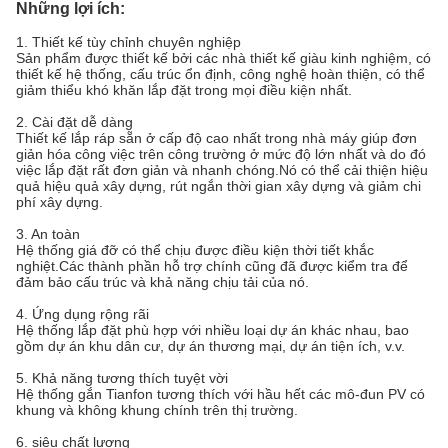
Những lợi ích:
1. Thiết kế tùy chỉnh chuyên nghiệp
Sản phẩm được thiết kế bởi các nhà thiết kế giàu kinh nghiệm, có
thiết kế hệ thống, cấu trúc ổn định, công nghệ hoàn thiện, có thể
giảm thiểu khó khăn lắp đặt trong mọi điều kiện nhất.
2. Cài đặt dễ dàng
Thiết kế lắp ráp sẵn ở cấp độ cao nhất trong nhà máy giúp đơn
giản hóa công việc trên công trường ở mức độ lớn nhất và do đó
việc lắp đặt rất đơn giản và nhanh chóng.Nó có thể cải thiện hiệu
quả hiệu quả xây dựng, rút ​​ngắn thời gian xây dựng và giảm chi
phí xây dựng.
3. An toàn
Hệ thống giá đỡ có thể chịu được điều kiện thời tiết khắc
nghiệt.Các thành phần hỗ trợ chính cũng đã được kiểm tra để
đảm bảo cấu trúc và khả năng chịu tải của nó.
4. Ứng dụng rộng rãi
Hệ thống lắp đặt phù hợp với nhiều loại dự án khác nhau, bao
gồm dự án khu dân cư, dự án thương mại, dự án tiện ích, v.v.
5. Khả năng tương thích tuyệt vời
Hệ thống gắn Tianfon tương thích với hầu hết các mô-đun PV có
khung và không khung chính trên thị trường.
6. siêu chất lượng