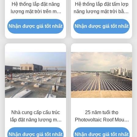
Hệ thống lắp đặt năng
Hệ thống lắp đặt tấm lợp
lượng mặt trời trên mái
năng lượng mặt trời bằng
kim loại cho các dự án
nhôm Anodized & mạ
Nhận được giá tốt nhất
thương mại & công
Nhận được giá tốt nhất
kẽm & không gỉ
nghiệp
Nhà cung cấp cấu trúc
25 năm tuổi thọ
lắp đặt năng lượng mặt
Photovoltaic Roof Mount
trời trên mái bằng hiệu
Thiết kế Ứng dụng mái
Nhận được giá tốt nhất
suất cao
nhà Khung hỗ trợ module
Nhận được giá tốt nhất