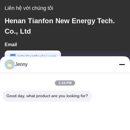
Liên hệ với chúng tôi
Henan Tianfon New Energy Tech.
Co., Ltd
Email
info@cntfsolar.com
Jenny
Thời gian làm việc
8:30-17:30
1:34 PM
Địa chỉ của tôi
Good day, what product are you looking for?
Địa chỉ
No.17, Xinyi Street, Economic Development Zone, Xinxiang,
Henan, PRC
Điện thoại