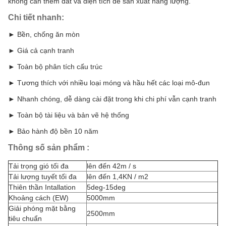
không cần thêm đất và diện tích để sản xuất năng lượng.
Chi tiết nhanh:
► Bền, chống ăn mòn
► Giá cả cạnh tranh
► Toàn bộ phân tích cấu trúc
► Tương thích với nhiều loại móng và hầu hết các loại mô-đun
► Nhanh chóng, dễ dàng cài đặt trong khi chi phí vẫn cạnh tranh
► Toàn bộ tài liệu và bản vẽ hệ thống
► Bảo hành độ bền 10 năm
Thông số sản phẩm
:
Tải trọng gió tối đa
lên đến 42m / s
Tải lượng tuyết tối đa
lên đến 1,4KN / m2
Thiên thần Intallation
5deg-15deg
Khoảng cách (EW)
5000mm
Giải phóng mặt bằng
2500mm
tiêu chuẩn