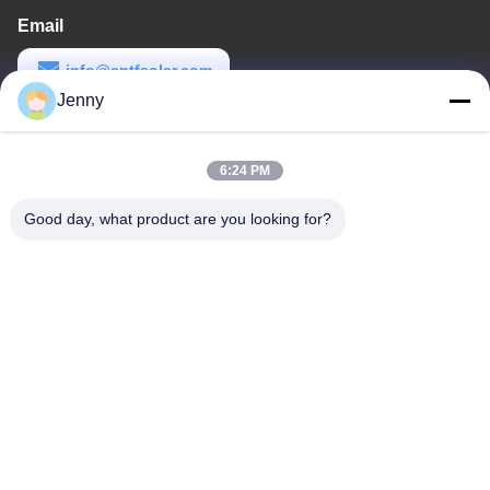
Email
info@cntfsolar.com
Jenny
Thời gian làm việc
8:30-17:30
6:24 PM
Địa chỉ của tôi
Good day, what product are you looking for?
Địa chỉ
No.17, Xinyi Street, Economic Development Zone, Xinxiang,
Henan, PRC
Điện thoại
86-27-81707483