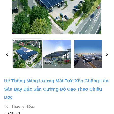
Hệ Thống Năng Lượng Mặt Trời Xếp Chồng Lên
Sân Bay Đúc Sẵn Cường Độ Cao Theo Chiều
Dọc
Tên Thương Hiệu:
TIANFON