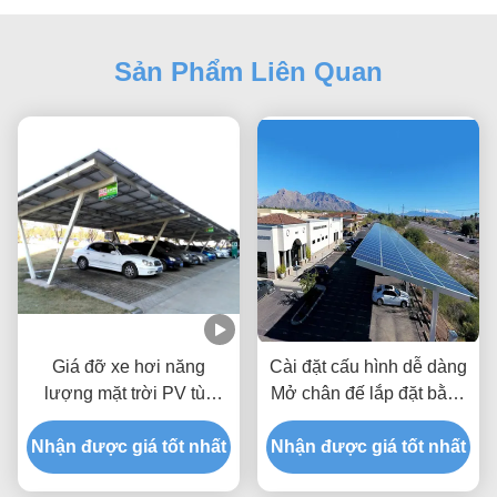
Sản Phẩm Liên Quan
Giá đỡ xe hơi năng
Cài đặt cấu hình dễ dàng
lượng mặt trời PV tùy
Mở chân đế lắp đặt bằng
chỉnh tốc độ gió 180km/h
nhôm PV Carport được
Nhận được giá tốt nhất
Nhận được giá tốt nhất
mạ kẽm Anodized