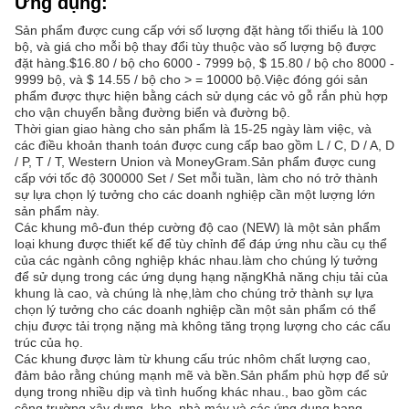
Ứng dụng:
Sản phẩm được cung cấp với số lượng đặt hàng tối thiểu là 100
bộ, và giá cho mỗi bộ thay đổi tùy thuộc vào số lượng bộ được
đặt hàng.$16.80 / bộ cho 6000 - 7999 bộ, $ 15.80 / bộ cho 8000 -
9999 bộ, và $ 14.55 / bộ cho > = 10000 bộ.Việc đóng gói sản
phẩm được thực hiện bằng cách sử dụng các vỏ gỗ rắn phù hợp
cho vận chuyển bằng đường biển và đường bộ.
Thời gian giao hàng cho sản phẩm là 15-25 ngày làm việc, và
các điều khoản thanh toán được cung cấp bao gồm L / C, D / A, D
/ P, T / T, Western Union và MoneyGram.Sản phẩm được cung
cấp với tốc độ 300000 Set / Set mỗi tuần, làm cho nó trở thành
sự lựa chọn lý tưởng cho các doanh nghiệp cần một lượng lớn
sản phẩm này.
Các khung mô-đun thép cường độ cao (NEW) là một sản phẩm
loại khung được thiết kế để tùy chỉnh để đáp ứng nhu cầu cụ thể
của các ngành công nghiệp khác nhau.làm cho chúng lý tưởng
để sử dụng trong các ứng dụng hạng nặngKhả năng chịu tải của
khung là cao, và chúng là nhẹ,làm cho chúng trở thành sự lựa
chọn lý tưởng cho các doanh nghiệp cần một sản phẩm có thể
chịu được tải trọng nặng mà không tăng trọng lượng cho các cấu
trúc của họ.
Các khung được làm từ khung cấu trúc nhôm chất lượng cao,
đảm bảo rằng chúng mạnh mẽ và bền.Sản phẩm phù hợp để sử
dụng trong nhiều dịp và tình huống khác nhau., bao gồm các
công trường xây dựng, kho, nhà máy và các ứng dụng hạng