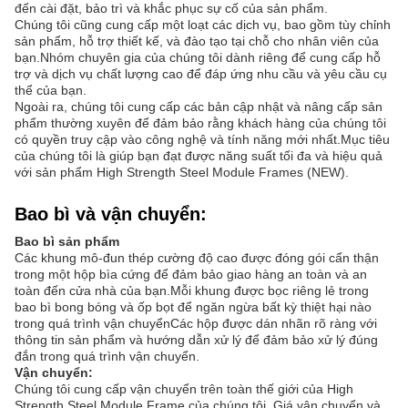
đến cài đặt, bảo trì và khắc phục sự cố của sản phẩm.
Chúng tôi cũng cung cấp một loạt các dịch vụ, bao gồm tùy chỉnh
sản phẩm, hỗ trợ thiết kế, và đào tạo tại chỗ cho nhân viên của
bạn.Nhóm chuyên gia của chúng tôi dành riêng để cung cấp hỗ
trợ và dịch vụ chất lượng cao để đáp ứng nhu cầu và yêu cầu cụ
thể của bạn.
Ngoài ra, chúng tôi cung cấp các bản cập nhật và nâng cấp sản
phẩm thường xuyên để đảm bảo rằng khách hàng của chúng tôi
có quyền truy cập vào công nghệ và tính năng mới nhất.Mục tiêu
của chúng tôi là giúp bạn đạt được năng suất tối đa và hiệu quả
với sản phẩm High Strength Steel Module Frames (NEW).
Bao bì và vận chuyển:
Bao bì sản phẩm
Các khung mô-đun thép cường độ cao được đóng gói cẩn thận
trong một hộp bìa cứng để đảm bảo giao hàng an toàn và an
toàn đến cửa nhà của bạn.Mỗi khung được bọc riêng lẻ trong
bao bì bong bóng và ốp bọt để ngăn ngừa bất kỳ thiệt hại nào
trong quá trình vận chuyểnCác hộp được dán nhãn rõ ràng với
thông tin sản phẩm và hướng dẫn xử lý để đảm bảo xử lý đúng
đắn trong quá trình vận chuyển.
Vận chuyển:
Chúng tôi cung cấp vận chuyển trên toàn thế giới của High
Strength Steel Module Frame của chúng tôi. Giá vận chuyển và