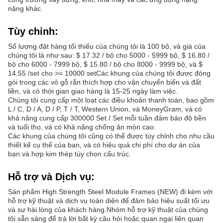
nặng khác.
Tùy chỉnh:
Số lượng đặt hàng tối thiểu của chúng tôi là 100 bộ, và giá của
chúng tôi là như sau: $ 17.32 / bộ cho 5000 - 5999 bộ, $ 16.80 /
bộ cho 6000 - 7999 bộ, $ 15.80 / bộ cho 8000 - 9999 bộ, và $
14.55 /set cho >= 10000 setCác khung của chúng tôi được đóng
gói trong các vỏ gỗ rắn thích hợp cho vận chuyển biển và đất
liền, và có thời gian giao hàng là 15-25 ngày làm việc.
Chúng tôi cung cấp một loạt các điều khoản thanh toán, bao gồm
L / C, D / A, D / P, T / T, Western Union, và MoneyGram, và có
khả năng cung cấp 300000 Set / Set mỗi tuần.đảm bảo độ bền
và tuổi thọ, và có khả năng chống ăn mòn cao.
Các khung của chúng tôi cũng có thể được tùy chỉnh cho nhu cầu
thiết kế cụ thể của bạn, và có hiệu quả chi phí cho dự án của
bạn.và hợp kim thép tùy chọn cấu trúc.
Hỗ trợ và Dịch vụ:
Sản phẩm High Strength Steel Module Frames (NEW) đi kèm với
hỗ trợ kỹ thuật và dịch vụ toàn diện để đảm bảo hiệu suất tối ưu
và sự hài lòng của khách hàng.Nhóm hỗ trợ kỹ thuật của chúng
tôi sẵn sàng để trả lời bất kỳ câu hỏi hoặc quan ngại liên quan