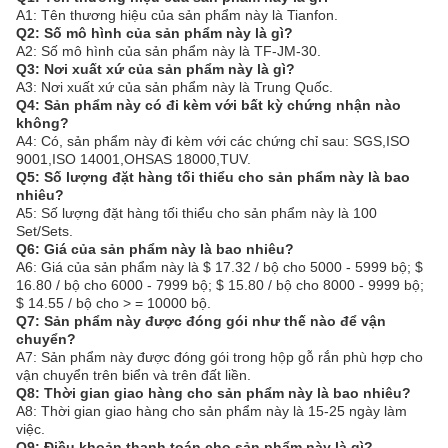
A1: Tên thương hiệu của sản phẩm này là Tianfon.
Q2: Số mô hình của sản phẩm này là gì?
A2: Số mô hình của sản phẩm này là TF-JM-30.
Q3: Nơi xuất xứ của sản phẩm này là gì?
A3: Nơi xuất xứ của sản phẩm này là Trung Quốc.
Q4: Sản phẩm này có đi kèm với bất kỳ chứng nhận nào
không?
A4: Có, sản phẩm này đi kèm với các chứng chỉ sau: SGS,ISO
9001,ISO 14001,OHSAS 18000,TUV.
Q5: Số lượng đặt hàng tối thiểu cho sản phẩm này là bao
nhiêu?
A5: Số lượng đặt hàng tối thiểu cho sản phẩm này là 100
Set/Sets.
Q6: Giá của sản phẩm này là bao nhiêu?
A6: Giá của sản phẩm này là $ 17.32 / bộ cho 5000 - 5999 bộ; $
16.80 / bộ cho 6000 - 7999 bộ; $ 15.80 / bộ cho 8000 - 9999 bộ;
$ 14.55 / bộ cho > = 10000 bộ.
Q7: Sản phẩm này được đóng gói như thế nào để vận
chuyển?
A7: Sản phẩm này được đóng gói trong hộp gỗ rắn phù hợp cho
vận chuyển trên biển và trên đất liền.
Q8: Thời gian giao hàng cho sản phẩm này là bao nhiêu?
A8: Thời gian giao hàng cho sản phẩm này là 15-25 ngày làm
việc.
Q9: Điều khoản thanh toán cho sản phẩm này là gì?