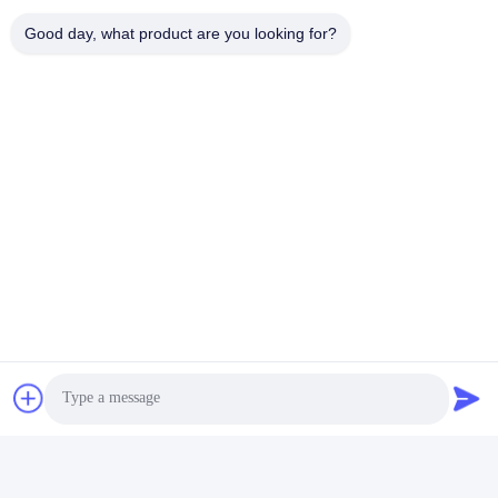
Địa chỉ của tôi
Good day, what product are you looking for?
Địa chỉ
No.17, Xinyi Street, Economic Development Zone, Xinxiang,
Henan, PRC
Điện thoại
86-27-81707483
Trung Quốc Chất lượng tốt Bảng điều khiển năng lượng mặt trời
Nhà cung cấp. -2026 Henan Tianfon New Energy Tech. Co., Ltd
Tất cả các quyền được bảo lưu.
Chính sách bảo mật
|
Sơ đồ trang web