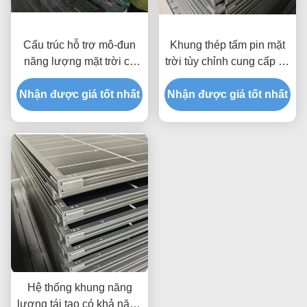
Cấu trúc hỗ trợ mô-đun
Khung thép tấm pin mặt
năng lượng mặt trời có
trời tùy chỉnh cung cấp độ
độ bền cao Vật liệu
bền mạnh mẽ và tính linh
Nhận được giá tốt nhất
chống ăn mòn đảm bảo
Nhận được giá tốt nhất
hoạt linh hoạt cho các
tuổi thọ và tính toàn vẹn
thiết bị năng lượng mặt
cấu trúc
trời
Hệ thống khung năng
lượng tái tạo có khả năng