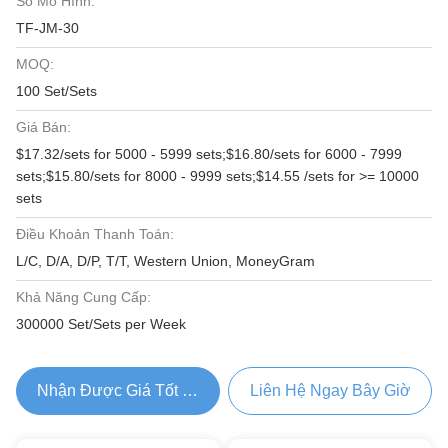
Số Mô Hình:
TF-JM-30
MOQ:
100 Set/Sets
Giá Bán:
$17.32/sets for 5000 - 5999 sets;$16.80/sets for 6000 - 7999
sets;$15.80/sets for 8000 - 9999 sets;$14.55 /sets for >= 10000
sets
Điều Khoản Thanh Toán:
L/C, D/A, D/P, T/T, Western Union, MoneyGram
Khả Năng Cung Cấp:
300000 Set/Sets per Week
Nhận Được Giá Tốt Nhất
Liên Hệ Ngay Bây Giờ