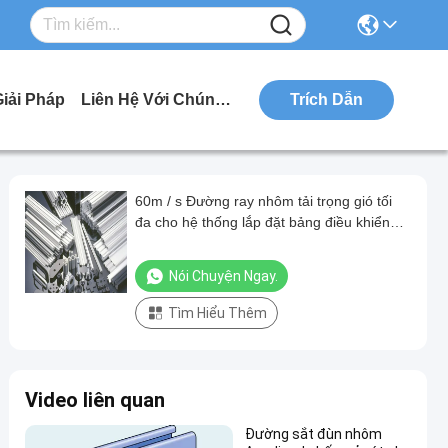
Giải Pháp
Liên Hệ Với Chúng Tôi
Trích Dẫn
60m / s Đường ray nhôm tải trọng gió tối
đa cho hệ thống lắp đặt bảng điều khiển
năng lượng mặt trời
Nói Chuyện Ngay.
Tìm Hiểu Thêm
Video liên quan
Đường sắt đùn nhôm