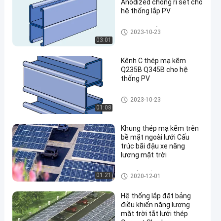
Anodized chống rỉ sét cho
hệ thống lắp PV
Các thành phần hệ mặt trời
2023-10-23
03:01
Kênh C thép mạ kẽm
Q235B Q345B cho hệ
thống PV
Các thành phần hệ mặt trời
2023-10-23
01:08
Khung thép mạ kẽm trên
bề mặt ngoài lưới Cấu
trúc bãi đậu xe năng
lượng mặt trời
hệ thống gắn xe hơi năng lượ
01:21
2020-12-01
ng mặt trời
Hệ thống lắp đặt bảng
điều khiển năng lượng
mặt trời tắt lưới thép