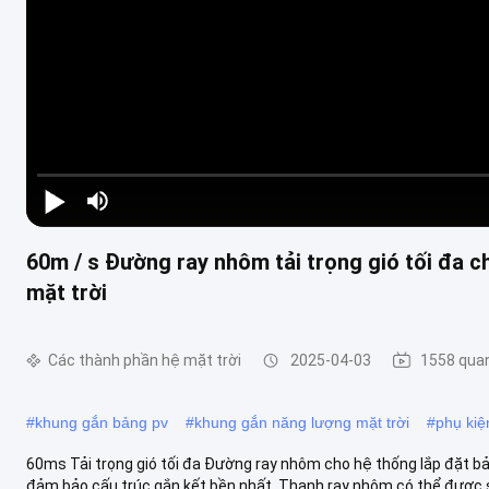
Play Video
60m / s Đường ray nhôm tải trọng gió tối đa c
mặt trời
Các thành phần hệ mặt trời
2025-04-03
1558 qua
#
khung gắn bảng pv
#
khung gắn năng lượng mặt trời
#
phụ kiệ
60ms Tải trọng gió tối đa Đường ray nhôm cho hệ thống lắp đặt bả
đảm bảo cấu trúc gắn kết bền nhất. Thanh ray nhôm có thể được s